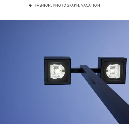
FASHION
,
PHOTOGRAPH
,
VACATION