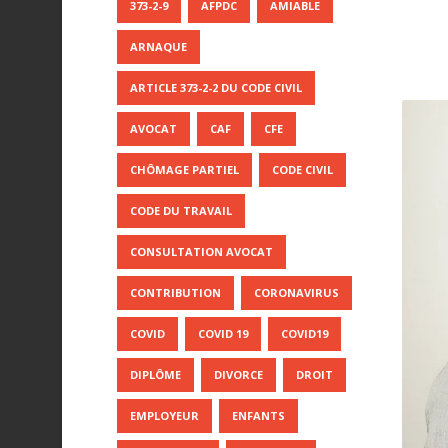
373-2-9
AFPDC
AMIABLE
ARNAQUE
ARTICLE 373-2-2 DU CODE CIVIL
AVOCAT
CAF
CFE
CHÔMAGE PARTIEL
CODE CIVIL
CODE DU TRAVAIL
CONSULTATION AVOCAT
CONTRIBUTION
CORONAVIRUS
COVID
COVID 19
COVID19
DIPLÔME
DIVORCE
DROIT
EMPLOYEUR
ENFANTS