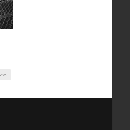
ext ›