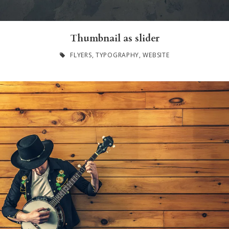
Thumbnail as slider
FLYERS
,
TYPOGRAPHY
,
WEBSITE