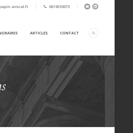
apin-avocat.fr
0674530073
ORAIRES
ARTICLES
CONTACT
ns