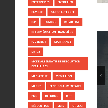
ENTREPRISES
ENTRETIEN
FAMILLE
GARDE ALTERNÉE
ICP
IFOMENE
IMPARTIAL
INTERMÉDIATION FINANCIÈRE
JUGEMENT
LEGIFRANCE
LITIGE
MODE ALTERNATIF DE RÉSOLUTION
DES LITIGES
MÉDIATEUR
MÉDIATION
MÉDIÉS
PENSION ALIMENTAIRE
PME
REFORME
RTT
RÉSOLUTION
SMIC
URSSAF