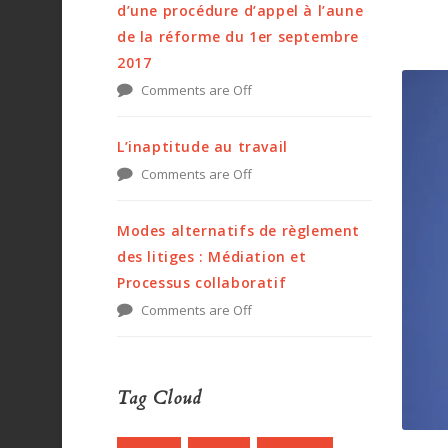
d’une procédure d’appel à l’aune
de la réforme du 1er septembre
2017
Comments are Off
L’inaptitude au travail
Comments are Off
Modes alternatifs de règlement
des litiges : Médiation et
Processus collaboratif
Comments are Off
Tag Cloud