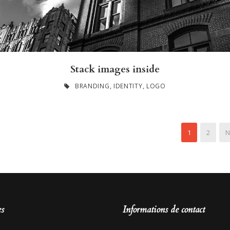
Stack images inside
BRANDING
,
IDENTITY
,
LOGO
1
2
N
es
Informations de contact