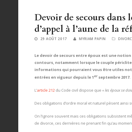
Devoir de secours dans 
d’appel à l’aune de la r
29 AOÛT 2017
MYRIAM PAPIN
DIVORC
Le devoir de secours entre époux est une notion
contours, notamment lorsque le couple périclite
informations qui pourraient vous être utiles no
er
entrées en vigueur depuis le 1
septembre 2017.
L’
article 212
du Code civil dispose que
« les époux se doi
Des obligations d’ordre moral et naturel pèsent ainsi
On l’ignore souvent mais ces obligations subsistent 
de divorce, ces dernières ne prenant fin qu’au moment