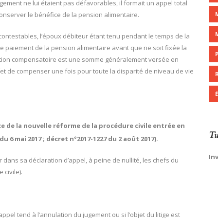
ment ne lui étaient pas défavorables, il formait un appel total
onserver le bénéfice de la pension alimentaire.
 contestables, l’époux débiteur étant tenu pendant le temps de la
e paiement de la pension alimentaire avant que ne soit fixée la
tation compensatoire est une somme généralement versée en
ffet de compenser une fois pour toute la disparité de niveau de vie
ce de la nouvelle réforme de la procédure civile entrée en
Tw
u 6 mai 2017 ; décret n°2017-1227 du 2 août 2017).
In
er dans sa déclaration d’appel, à peine de nullité, les chefs du
 civile).
’appel tend à l’annulation du jugement ou si l’objet du litige est