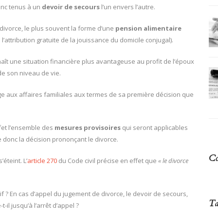
onc tenus à un
devoir de secours
l’un envers l’autre.
ivorce, le plus souvent la forme d’une
pension alimentaire
attribution gratuite de la jouissance du domicile conjugal).
aît une situation financière plus avantageuse au profit de l’époux
de son niveau de vie.
uge aux affaires familiales aux termes de sa première décision que
fet l’ensemble des
mesures provisoires
qui seront applicables
 donc la décision prononçant le divorce.
Co
éteint. L’
article 270
du Code civil précise en effet que
« le divorce
tif ? En cas d’appel du jugement de divorce, le devoir de secours,
Ta
-il jusqu’à l’arrêt d’appel ?