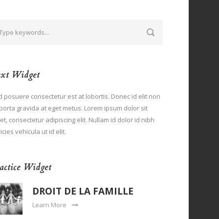
xt Widget
 posuere consectetur est at lobortis. Donec id elit non
porta gravida at eget metus. Lorem ipsum dolor sit
t, consectetur adipiscing elit. Nullam id dolor id nibh
ricies vehicula ut id elit.
actice Widget
DROIT DE LA FAMILLE
Learn More