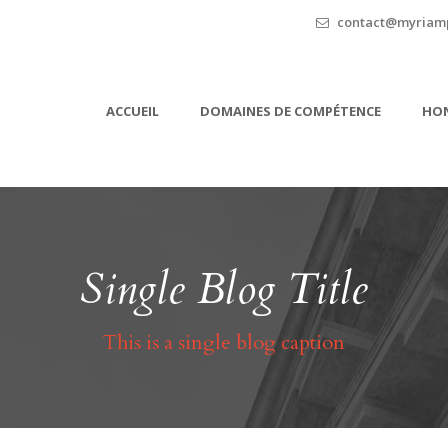
contact@myriamp
ACCUEIL
DOMAINES DE COMPÉTENCE
HON
Single Blog Title
This is a single blog caption