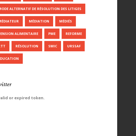
MODE ALTERNATIF DE RÉSOLUTION DES LITIGES
MÉDIATEUR
MÉDIATION
MÉDIÉS
PENSION ALIMENTAIRE
PME
REFORME
RTT
RÉSOLUTION
SMIC
URSSAF
ÉDUCATION
itter
valid or expired token.