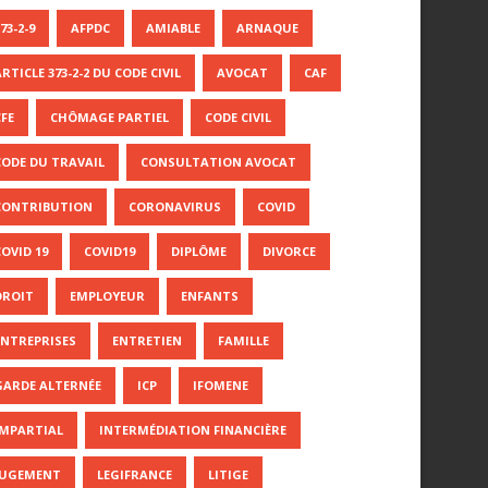
73-2-9
AFPDC
AMIABLE
ARNAQUE
RTICLE 373-2-2 DU CODE CIVIL
AVOCAT
CAF
CFE
CHÔMAGE PARTIEL
CODE CIVIL
CODE DU TRAVAIL
CONSULTATION AVOCAT
CONTRIBUTION
CORONAVIRUS
COVID
COVID 19
COVID19
DIPLÔME
DIVORCE
DROIT
EMPLOYEUR
ENFANTS
ENTREPRISES
ENTRETIEN
FAMILLE
GARDE ALTERNÉE
ICP
IFOMENE
IMPARTIAL
INTERMÉDIATION FINANCIÈRE
JUGEMENT
LEGIFRANCE
LITIGE