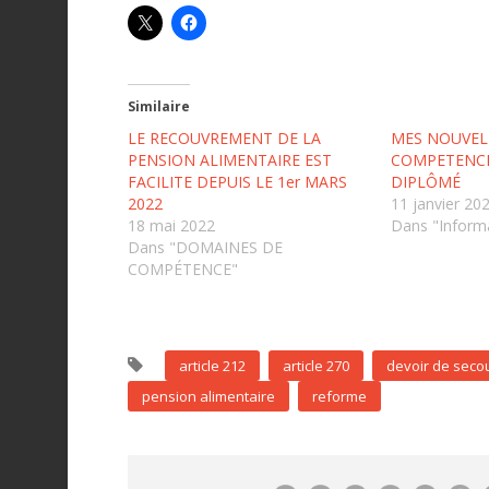
Similaire
LE RECOUVREMENT DE LA
MES NOUVEL
PENSION ALIMENTAIRE EST
COMPETENCE
FACILITE DEPUIS LE 1er MARS
DIPLÔMÉ
2022
11 janvier 20
18 mai 2022
Dans "Inform
Dans "DOMAINES DE
COMPÉTENCE"
article 212
article 270
devoir de seco
pension alimentaire
reforme