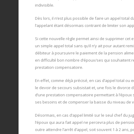
indivisible.
Dès lors, il n’est plus possible de faire un appel total
l’appelant étant désormais contraint de limiter son app
Si cette nouvelle règle permet ainsi de supprimer cet e
un simple appel total sans qu’il n’y ait pour autant re
débiteur à poursuivre le paiement de la pension alime
en difficulté bon nombre d’époux/ses qui souhaitent re
prestation compensatoire.
En effet, comme déjà précisé, en cas d’appel total ou e
le devoir de secours subsistait et, une fois le divorce 
d’une prestation compensatoire permettant à l’époux s
ses besoins et de compenser la baisse du niveau de vi
Désormais, en cas d’appel limité sur le seul chef du 
l’époux qui aura fait appel ne percevra plus de pensio
outre attendre l’arrêt d’appel, soit souvent 1 à 2 ans, 