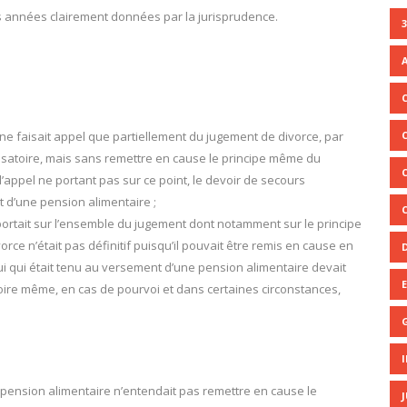
s années clairement données par la jurisprudence.
3
A
x ne faisait appel que partiellement du jugement de divorce, par
satoire, mais sans remettre en cause le principe même du
f, l’appel ne portant pas sur ce point, le devoir de secours
nt d’une pension alimentaire ;
l portait sur l’ensemble du jugement dont notamment sur le principe
orce n’était pas définitif puisqu’il pouvait être remis en cause en
elui qui était tenu au versement d’une pension alimentaire devait
 voire même, en cas de pourvoi et dans certaines circonstances,
a pension alimentaire n’entendait pas remettre en cause le