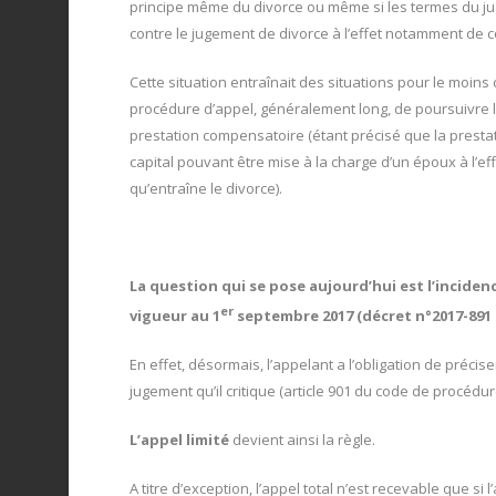
principe même du divorce ou même si les termes du juge
contre le jugement de divorce à l’effet notamment de c
Cette situation entraînait des situations pour le moins
procédure d’appel, généralement long, de poursuivre l
prestation compensatoire (étant précisé que la pres
capital pouvant être mise à la charge d’un époux à l’e
qu’entraîne le divorce).
La question qui se pose aujourd’hui est l’inciden
er
vigueur au 1
septembre 2017 (décret n°2017-891 d
En effet, désormais, l’appelant a l’obligation de précis
jugement qu’il critique (article 901 du code de procédure
L’appel limité
devient ainsi la règle.
A titre d’exception, l’appel total n’est recevable que si l