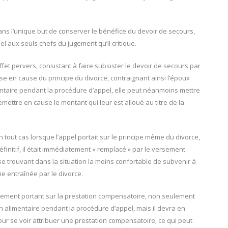
 dans l’unique but de conserver le bénéfice du devoir de secours,
el aux seuls chefs du jugement qu’il critique.
ffet pervers, consistant à faire subsister le devoir de secours par
mise en cause du principe du divorce, contraignant ainsi l’époux
ntaire pendant la procédure d’appel, elle peut néanmoins mettre
mettre en cause le montant qui leur est alloué au titre de la
n tout cas lorsque l’appel portait sur le principe même du divorce,
définitif, il était immédiatement « remplacé » par le versement
e trouvant dans la situation la moins confortable de subvenir à
e entraînée par le divorce.
jugement portant sur la prestation compensatoire, non seulement
n alimentaire pendant la procédure d’appel, mais il devra en
pour se voir attribuer une prestation compensatoire, ce qui peut