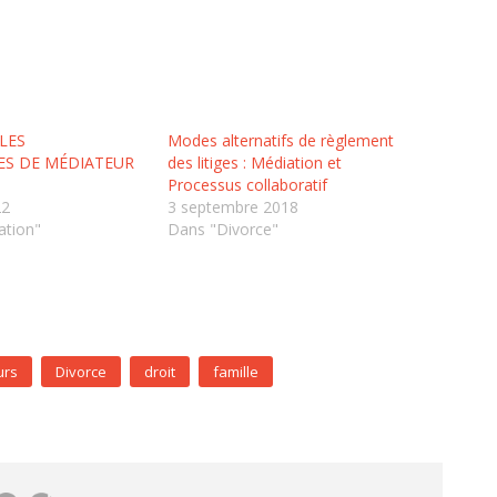
LES
Modes alternatifs de règlement
S DE MÉDIATEUR
des litiges : Médiation et
Processus collaboratif
22
3 septembre 2018
ation"
Dans "Divorce"
urs
Divorce
droit
famille