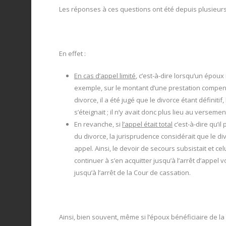
Les réponses à ces questions ont été depuis plusieur
En effet :
En cas d’appel limité
, c’est-à-dire lorsqu’un épou
exemple, sur le montant d’une prestation compen
divorce, il a été jugé que le divorce étant définiti
s’éteignait ; il n’y avait donc plus lieu au verseme
En revanche, si
l’appel était total
c’est-à-dire qu’i
du divorce, la jurisprudence considérait que le div
appel. Ainsi, le devoir de secours subsistait et c
continuer à s’en acquitter jusqu’à l’arrêt d’appel
jusqu’à l’arrêt de la Cour de cassation.
Ainsi, bien souvent, même si l’époux bénéficiaire de l