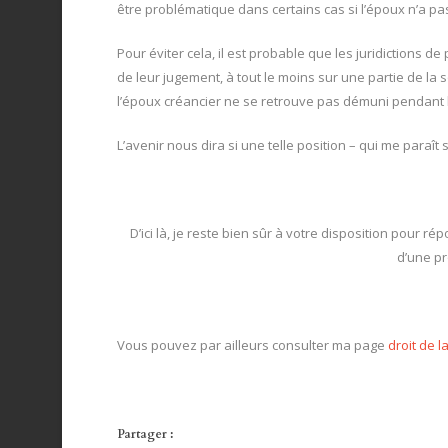
être problématique dans certains cas si l’époux n’a 
Pour éviter cela, il est probable que les juridictions 
de leur jugement, à tout le moins sur une partie de la
l’époux créancier ne se retrouve pas démuni pendant la
L’avenir nous dira si une telle position – qui me paraît
D’ici là, je reste bien sûr à votre disposition pour 
d’une pr
Vous pouvez par ailleurs consulter ma page
droit de l
Partager :