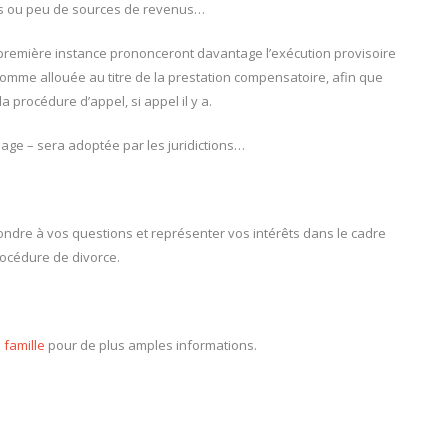
pas ou peu de sources de revenus…
de première instance prononceront davantage l’exécution provisoire
 somme allouée au titre de la prestation compensatoire, afin que
 procédure d’appel, si appel il y a.
 sage – sera adoptée par les juridictions…
répondre à vos questions et représenter vos intérêts dans le cadre
océdure de divorce.
a famille
pour de plus amples informations.