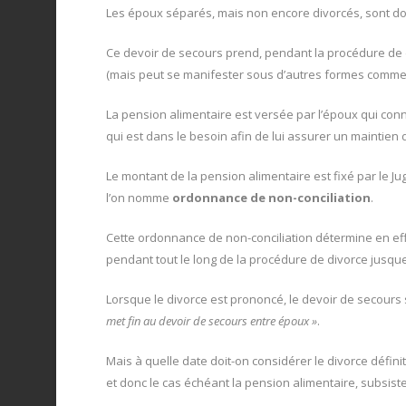
Les époux séparés, mais non encore divorcés, sont d
Ce devoir de secours prend, pendant la procédure de d
(mais peut se manifester sous d’autres formes comme l’
La pension alimentaire est versée par l’époux qui conn
qui est dans le besoin afin de lui assurer un maintien 
Le montant de la pension alimentaire est fixé par le J
l’on nomme
ordonnance de non-conciliation
.
Cette ordonnance de non-conciliation détermine en ef
pendant tout le long de la procédure de divorce jusque
Lorsque le divorce est prononcé, le devoir de secours s’
met fin au devoir de secours entre époux »
.
Mais à quelle date doit-on considérer le divorce défini
et donc le cas échéant la pension alimentaire, subsiste-t