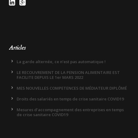
Articles
La garde alternée, ce n’est pas automatique !
LE RECOUVREMENT DE LA PENSION ALIMENTAIRE EST
FACILITE DEPUIS LE 1er MARS 2022
MES NOUVELLES COMPETENCES DE MÉDIATEUR DIPLÔMÉ
Droits des salariés en temps de crise sanitaire COVID19
Mesures d’accompagnement des entreprises en temps
de crise sanitaire COVID19