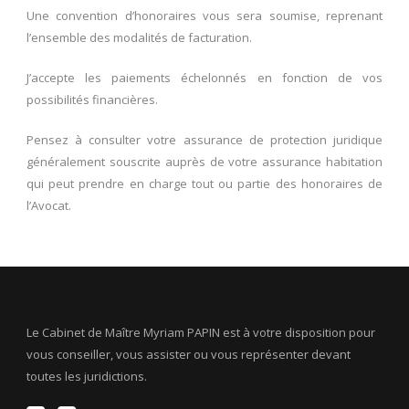
Une convention d’honoraires vous sera soumise, reprenant
l’ensemble des modalités de facturation.
J’accepte les paiements échelonnés en fonction de vos
possibilités financières.
Pensez à consulter votre assurance de protection juridique
généralement souscrite auprès de votre assurance habitation
qui peut prendre en charge tout ou partie des honoraires de
l’Avocat.
Le Cabinet de Maître Myriam PAPIN est à votre disposition pour
vous conseiller, vous assister ou vous représenter devant
toutes les juridictions.