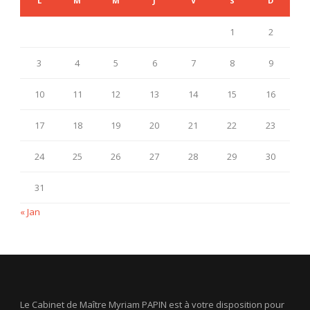
L
M
M
J
V
S
D
1
2
3
4
5
6
7
8
9
10
11
12
13
14
15
16
17
18
19
20
21
22
23
24
25
26
27
28
29
30
31
« Jan
Le Cabinet de Maître Myriam PAPIN est à votre disposition pour