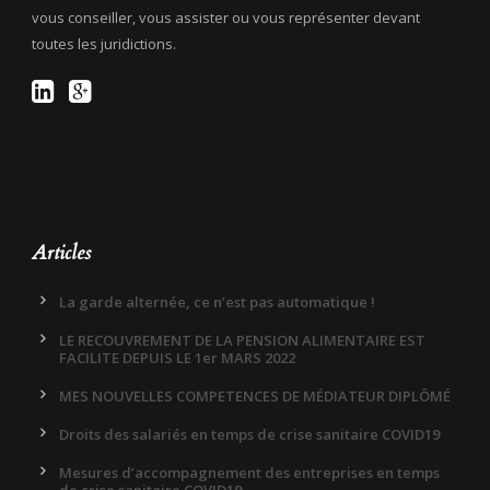
vous conseiller, vous assister ou vous représenter devant
toutes les juridictions.
Articles
La garde alternée, ce n’est pas automatique !
LE RECOUVREMENT DE LA PENSION ALIMENTAIRE EST
FACILITE DEPUIS LE 1er MARS 2022
MES NOUVELLES COMPETENCES DE MÉDIATEUR DIPLÔMÉ
Droits des salariés en temps de crise sanitaire COVID19
Mesures d’accompagnement des entreprises en temps