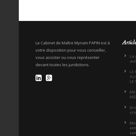
Articl
Le Cabinet de Maître Myriam PAPIN est à
votre disposition pour vous conseiller,
La 
vous assister ou vous représenter
aut
devant toutes les juridictions.
LE
AL
LE 
ME
MÉ
Dro
cri
Me
ent
san