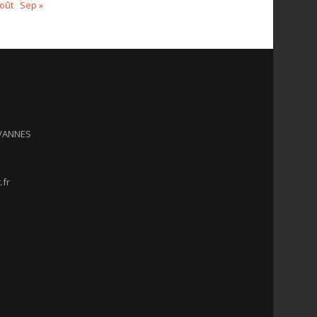
oût
Sep »
 VANNES
.fr