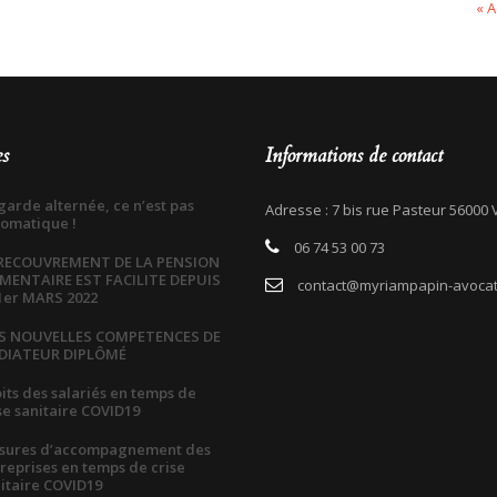
« A
es
Informations de contact
garde alternée, ce n’est pas
Adresse : 7 bis rue Pasteur 56000
omatique !
06 74 53 00 73
 RECOUVREMENT DE LA PENSION
IMENTAIRE EST FACILITE DEPUIS
contact@myriampapin-avocat
1er MARS 2022
S NOUVELLES COMPETENCES DE
DIATEUR DIPLÔMÉ
its des salariés en temps de
se sanitaire COVID19
sures d’accompagnement des
reprises en temps de crise
itaire COVID19