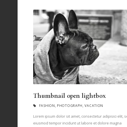
Thumbnail open lightbox
FASHION
,
PHOTOGRAPH
,
VACATION
Lorem ipsum dolor sit amet, consectetur adipisici elit, 
eiusmod tempor incidunt ut labore et dolore magna