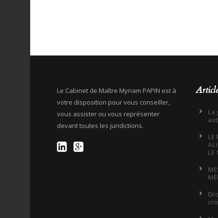
Articl
Le Cabinet de Maître Myriam PAPIN est à
votre disposition pour vous conseiller,
La 
vous assister ou vous représenter
aut
devant toutes les juridictions.
LE
AL
LE 
ME
MÉ
Dro
cri