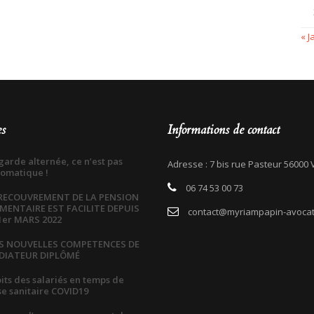
« J
es
Informations de contact
garde alternée, ce n’est pas
Adresse : 7 bis rue Pasteur 56000
omatique !
06 74 53 00 73
 RECOUVREMENT DE LA PENSION
IMENTAIRE EST FACILITE DEPUIS
contact@myriampapin-avocat
1er MARS 2022
S NOUVELLES COMPETENCES DE
DIATEUR DIPLÔMÉ
its des salariés en temps de
se sanitaire COVID19