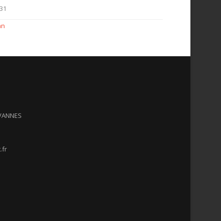
31
an
 VANNES
.fr