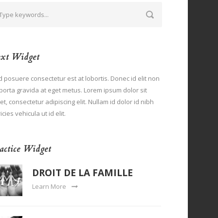
xt Widget
 posuere consectetur est at lobortis. Donec id elit non
porta gravida at eget metus. Lorem ipsum dolor sit
t, consectetur adipiscing elit. Nullam id dolor id nibh
ricies vehicula ut id elit.
actice Widget
DROIT DE LA FAMILLE
Learn More