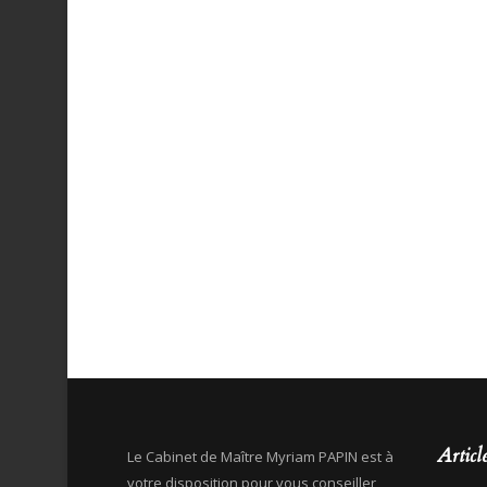
Articl
Le Cabinet de Maître Myriam PAPIN est à
votre disposition pour vous conseiller,