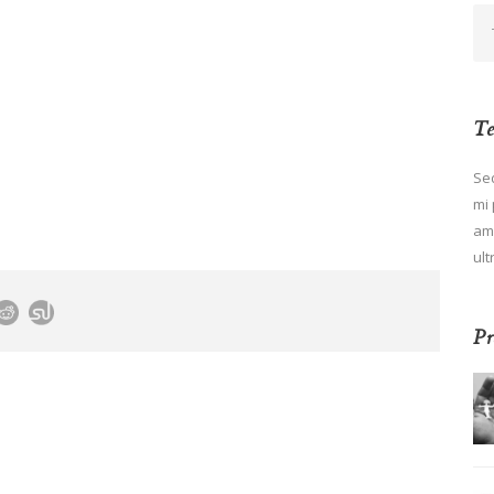
Te
Sed
mi 
ame
ult
Pr