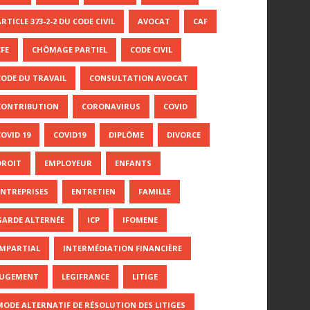
RTICLE 373-2-2 DU CODE CIVIL
AVOCAT
CAF
CFE
CHÔMAGE PARTIEL
CODE CIVIL
CODE DU TRAVAIL
CONSULTATION AVOCAT
CONTRIBUTION
CORONAVIRUS
COVID
COVID 19
COVID19
DIPLÔME
DIVORCE
DROIT
EMPLOYEUR
ENFANTS
ENTREPRISES
ENTRETIEN
FAMILLE
GARDE ALTERNÉE
ICP
IFOMENE
IMPARTIAL
INTERMÉDIATION FINANCIÈRE
JUGEMENT
LEGIFRANCE
LITIGE
MODE ALTERNATIF DE RÉSOLUTION DES LITIGES