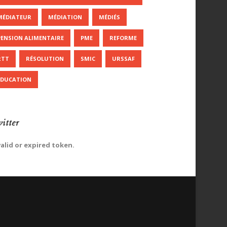
MÉDIATEUR
MÉDIATION
MÉDIÉS
PENSION ALIMENTAIRE
PME
REFORME
RTT
RÉSOLUTION
SMIC
URSSAF
ÉDUCATION
itter
valid or expired token.