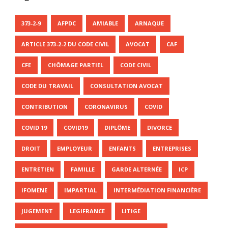
373-2-9
AFPDC
AMIABLE
ARNAQUE
ARTICLE 373-2-2 DU CODE CIVIL
AVOCAT
CAF
CFE
CHÔMAGE PARTIEL
CODE CIVIL
CODE DU TRAVAIL
CONSULTATION AVOCAT
CONTRIBUTION
CORONAVIRUS
COVID
COVID 19
COVID19
DIPLÔME
DIVORCE
DROIT
EMPLOYEUR
ENFANTS
ENTREPRISES
ENTRETIEN
FAMILLE
GARDE ALTERNÉE
ICP
IFOMENE
IMPARTIAL
INTERMÉDIATION FINANCIÈRE
JUGEMENT
LEGIFRANCE
LITIGE