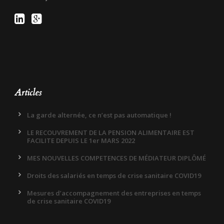
Articles
La garde alternée, ce n’est pas automatique !
LE RECOUVREMENT DE LA PENSION ALIMENTAIRE EST
FACILITE DEPUIS LE 1er MARS 2022
MES NOUVELLES COMPETENCES DE MÉDIATEUR DIPLÔMÉ
Droits des salariés en temps de crise sanitaire COVID19
Mesures d’accompagnement des entreprises en temps
de crise sanitaire COVID19