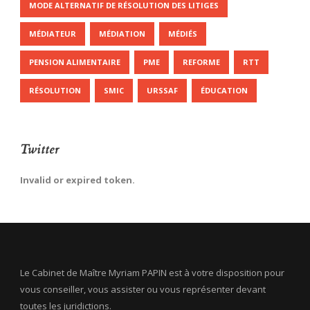
MODE ALTERNATIF DE RÉSOLUTION DES LITIGES
MÉDIATEUR
MÉDIATION
MÉDIÉS
PENSION ALIMENTAIRE
PME
REFORME
RTT
RÉSOLUTION
SMIC
URSSAF
ÉDUCATION
Twitter
Invalid or expired token.
Le Cabinet de Maître Myriam PAPIN est à votre disposition pour
vous conseiller, vous assister ou vous représenter devant
toutes les juridictions.