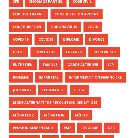
CFE
CHÔMAGE PARTIEL
CODE CIVIL
CODE DU TRAVAIL
CONSULTATION AVOCAT
CONTRIBUTION
CORONAVIRUS
COVID
COVID 19
COVID19
DIPLÔME
DIVORCE
DROIT
EMPLOYEUR
ENFANTS
ENTREPRISES
ENTRETIEN
FAMILLE
GARDE ALTERNÉE
ICP
IFOMENE
IMPARTIAL
INTERMÉDIATION FINANCIÈRE
JUGEMENT
LEGIFRANCE
LITIGE
MODE ALTERNATIF DE RÉSOLUTION DES LITIGES
MÉDIATEUR
MÉDIATION
MÉDIÉS
PENSION ALIMENTAIRE
PME
REFORME
RTT