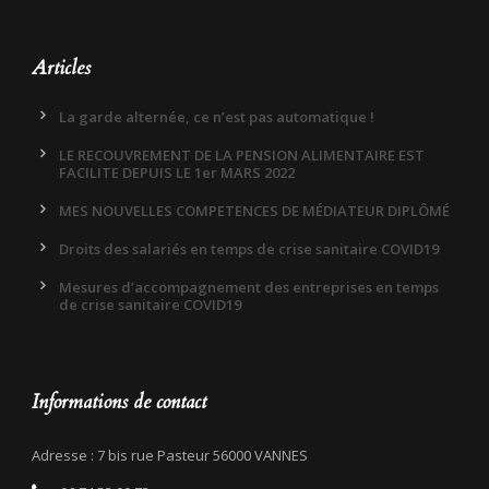
Articles
La garde alternée, ce n’est pas automatique !
LE RECOUVREMENT DE LA PENSION ALIMENTAIRE EST
FACILITE DEPUIS LE 1er MARS 2022
MES NOUVELLES COMPETENCES DE MÉDIATEUR DIPLÔMÉ
Droits des salariés en temps de crise sanitaire COVID19
Mesures d’accompagnement des entreprises en temps
de crise sanitaire COVID19
Informations de contact
Adresse : 7 bis rue Pasteur 56000 VANNES