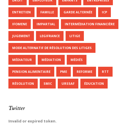
DROIT
EMPLOYEUR
ENFANTS
ENTREPRISES
ENTRETIEN
FAMILLE
GARDE ALTERNÉE
ICP
IFOMENE
IMPARTIAL
INTERMÉDIATION FINANCIÈRE
JUGEMENT
LEGIFRANCE
LITIGE
MODE ALTERNATIF DE RÉSOLUTION DES LITIGES
MÉDIATEUR
MÉDIATION
MÉDIÉS
PENSION ALIMENTAIRE
PME
REFORME
RTT
RÉSOLUTION
SMIC
URSSAF
ÉDUCATION
Twitter
Invalid or expired token.