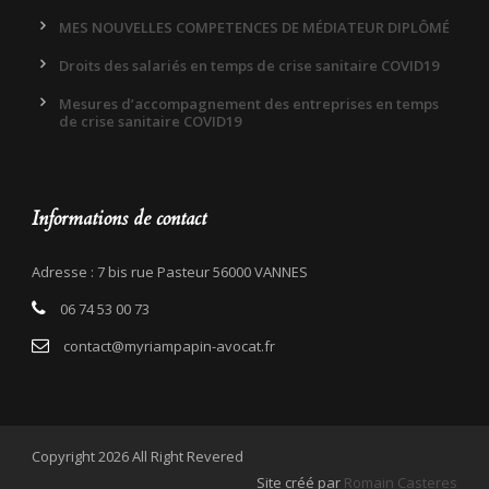
MES NOUVELLES COMPETENCES DE MÉDIATEUR DIPLÔMÉ
Droits des salariés en temps de crise sanitaire COVID19
Mesures d’accompagnement des entreprises en temps
de crise sanitaire COVID19
Informations de contact
Adresse : 7 bis rue Pasteur 56000 VANNES
06 74 53 00 73
contact@myriampapin-avocat.fr
Copyright 2026 All Right Revered
Site créé par
Romain Casteres