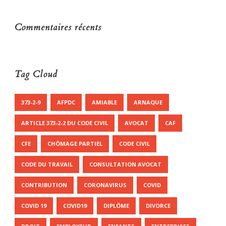
Commentaires récents
Tag Cloud
373-2-9
AFPDC
AMIABLE
ARNAQUE
ARTICLE 373-2-2 DU CODE CIVIL
AVOCAT
CAF
CFE
CHÔMAGE PARTIEL
CODE CIVIL
CODE DU TRAVAIL
CONSULTATION AVOCAT
CONTRIBUTION
CORONAVIRUS
COVID
COVID 19
COVID19
DIPLÔME
DIVORCE