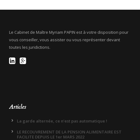
Le Cabinet de Maître Myriam PAPIN est à votre disposition pour
vous conseiller, vous assister ou vous représenter devant
toutes les juridictions.
Articles
La garde alternée, ce n’est pas automatique !
LE RECOUVREMENT DE LA PENSION ALIMENTAIRE EST
FACILITE DEPUIS LE 1er MARS 2022