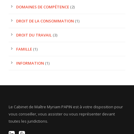
DOMAINES DE COMPÉTENCE
(2)
DROIT DE LA CONSOMMATION
(1)
DROIT DU TRAVAIL
(3)
FAMILLE
(1)
INFORMATION
(1)
Le Cabinet de Maître Myriam PAPIN est à votre disposition pour
vous conseiller, vous assister ou vous représenter devant
toutes les juridictions.