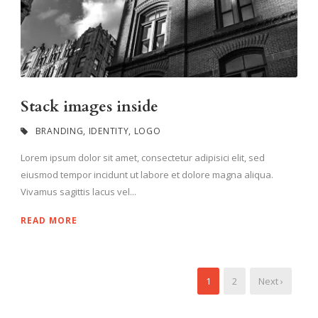
Stack images inside
BRANDING
,
IDENTITY
,
LOGO
Lorem ipsum dolor sit amet, consectetur adipisici elit, sed
eiusmod tempor incidunt ut labore et dolore magna aliqua.
Vivamus sagittis lacus vel...
READ MORE
1
2
Next ›