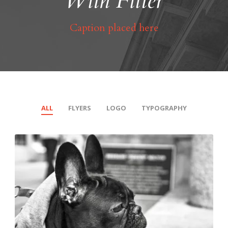
With Filter
Caption placed here
ALL
FLYERS
LOGO
TYPOGRAPHY