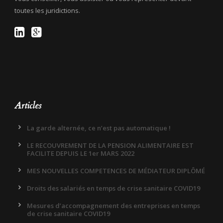
toutes les juridictions.
Articles
La garde alternée, ce n’est pas automatique !
LE RECOUVREMENT DE LA PENSION ALIMENTAIRE EST
FACILITE DEPUIS LE 1er MARS 2022
MES NOUVELLES COMPETENCES DE MÉDIATEUR DIPLÔMÉ
Droits des salariés en temps de crise sanitaire COVID19
Mesures d’accompagnement des entreprises en temps
de crise sanitaire COVID19