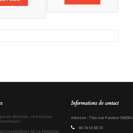
es
Informations de contact
garde alternée, ce n’est pas
Adresse : 7 bis rue Pasteur 56000
omatique !
06 74 53 00 73
 RECOUVREMENT DE LA PENSION