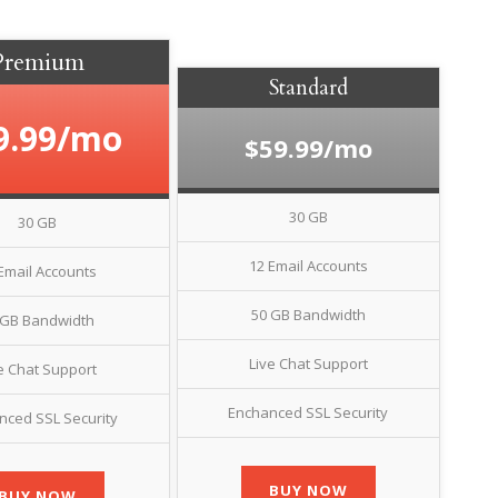
Premium
Standard
9.99/mo
$59.99/mo
30 GB
30 GB
12 Email Accounts
Email Accounts
50 GB Bandwidth
 GB Bandwidth
Live Chat Support
e Chat Support
Enchanced SSL Security
nced SSL Security
BUY NOW
BUY NOW