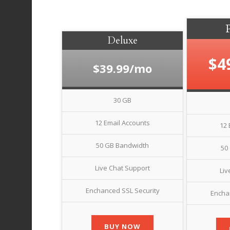
Deluxe
$4
$39.99/mo
30 GB
12 Email Accounts
12 
50 GB Bandwidth
50
Live Chat Support
Liv
Enchanced SSL Security
Encha
BUY NOW