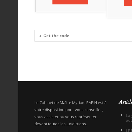
Get the code
Articl
Le Cabinet de Maître Myriam PAPIN est à
votre disposition pour vous conseiller,
La 
vous assister ou vous représenter
aut
devant toutes les juridictions.
LE