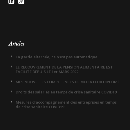
Articles
La garde alternée, ce n’est pas automatique !
LE RECOUVREMENT DE LA PENSION ALIMENTAIRE EST
FACILITE DEPUIS LE 1er MARS 2022
MES NOUVELLES COMPETENCES DE MÉDIATEUR DIPLÔMÉ
Droits des salariés en temps de crise sanitaire COVID19
Mesures d’accompagnement des entreprises en temps
de crise sanitaire COVID19