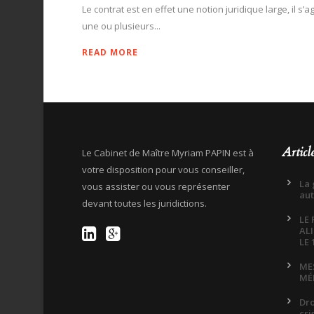
Le contrat est en effet une notion juridique large, il s’
une ou plusieurs...
READ MORE
Articl
Le Cabinet de Maître Myriam PAPIN est à
votre disposition pour vous conseiller,
La 
vous assister ou vous représenter
aut
devant toutes les juridictions.
LE
AL
LE 
ME
MÉ
Dro
cri