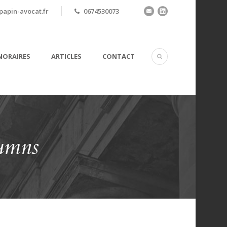
apin-avocat.fr
0674530073
ORAIRES
ARTICLES
CONTACT
lumns