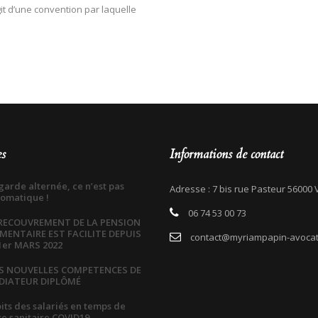
agit d’une convention par laquelle
es
Informations de contact
garde alternée, ce n’est pas
Adresse : 7 bis rue Pasteur 56000
omatique !
06 74 53 00 73
 RECOUVREMENT DE LA PENSION
IMENTAIRE EST FACILITE DEPUIS
contact@myriampapin-avocat
1er MARS 2022
S NOUVELLES COMPETENCES DE
DIATEUR DIPLÔMÉ
its des salariés en temps de
se sanitaire COVID19