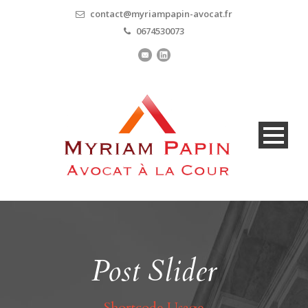
contact@myriampapin-avocat.fr
0674530073
Post Slider
Shortcode Usage