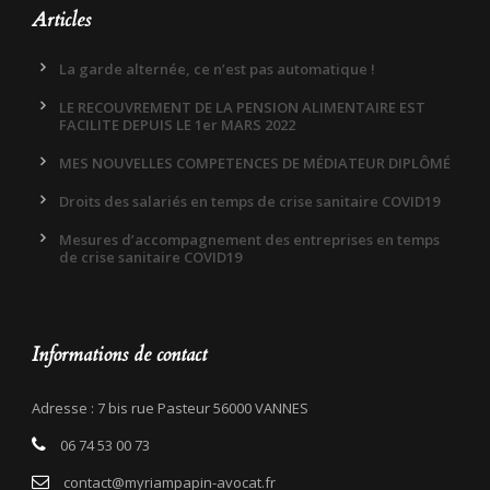
Articles
La garde alternée, ce n’est pas automatique !
LE RECOUVREMENT DE LA PENSION ALIMENTAIRE EST
FACILITE DEPUIS LE 1er MARS 2022
MES NOUVELLES COMPETENCES DE MÉDIATEUR DIPLÔMÉ
Droits des salariés en temps de crise sanitaire COVID19
Mesures d’accompagnement des entreprises en temps
de crise sanitaire COVID19
Informations de contact
Adresse : 7 bis rue Pasteur 56000 VANNES
06 74 53 00 73
contact@myriampapin-avocat.fr