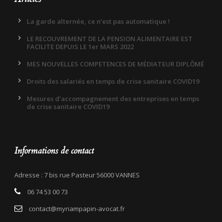
La garde alternée, ce n’est pas automatique !
LE RECOUVREMENT DE LA PENSION ALIMENTAIRE EST
FACILITE DEPUIS LE 1er MARS 2022
MES NOUVELLES COMPETENCES DE MÉDIATEUR DIPLÔMÉ
Droits des salariés en temps de crise sanitaire COVID19
Mesures d’accompagnement des entreprises en temps
de crise sanitaire COVID19
Informations de contact
Adresse : 7 bis rue Pasteur 56000 VANNES
06 74 53 00 73
contact@myriampapin-avocat.fr