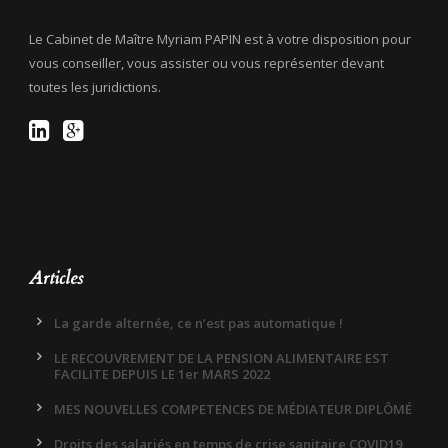
Le Cabinet de Maître Myriam PAPIN est à votre disposition pour
vous conseiller, vous assister ou vous représenter devant
toutes les juridictions.
Articles
La garde alternée, ce n’est pas automatique !
LE RECOUVREMENT DE LA PENSION ALIMENTAIRE EST
FACILITE DEPUIS LE 1er MARS 2022
MES NOUVELLES COMPETENCES DE MÉDIATEUR DIPLÔMÉ
Droits des salariés en temps de crise sanitaire COVID19