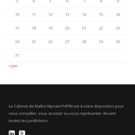
3
4
5
6
7
8
9
10
11
12
13
14
15
16
17
18
19
20
21
22
23
24
25
26
27
28
29
30
31
« Jan
Le Cabinet de Maître Myriam PAPIN est à votre disposition pour
vous conseiller, vous assister ou vous représenter devant
toutes les juridictions.